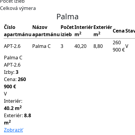
Počet izieb
Celková výmera
Palma
Číslo
Názov
Počet
Interiér
Exteriér
Cena
Sta
2
2
apartmánu
apartmánu
izieb
m
m
260
APT-2.6
Palma C
3
40,20
8,80
V
900 €
Palma C
APT-2.6
Izby:
3
Cena:
260
900 €
V
Interiér:
2
40.2
m
Exteriér:
8.8
2
m
Zobraziť