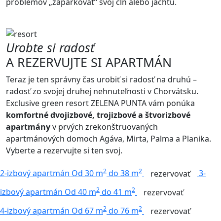
problémov „zaparkovať“ svoj čln alebo jachtu.
Urobte si radosť
A REZERVUJTE SI APARTMÁN
Teraz je ten správny čas urobiť si radosť na druhú –
radosť zo svojej druhej nehnuteľnosti v Chorvátsku.
Exclusive green resort ZELENA PUNTA vám ponúka
komfortné dvojizbové, trojizbové a štvorizbové
apartmány
v prvých zrekonštruovaných
apartmánových domoch Agáva, Mirta, Palma a Planika.
Vyberte a rezervujte si ten svoj.
2
2
2-izbový
apartmán
Od 30 m
do 38 m
3-
rezervovať
2
2
izbový
apartmán
Od 40 m
do 41 m
rezervovať
2
2
4-izbový
apartmán
Od 67 m
do 76 m
rezervovať