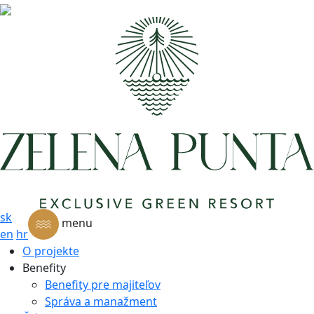
sk
menu
en
hr
O projekte
Benefity
Benefity pre majiteľov
Správa a manažment