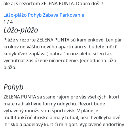
ale aj s rezortom ZELENA PUNTA. Dobro došli!
Lážo-plážo
Pohyb
Zábava
Parkovanie
1
/
4
Lážo-plážo
Pláže v rezorte ZELENA PUNTA sú kamienkové. Len pár
krokov od vášho nového apartmánu si budete môcť
kedykoľvek zaplávať, nabrať bronz alebo si len tak
vychutnať zaslúžené ničnerobenie. Jednoducho lážo-
plážo.
Pohyb
ZELENA PUNTA sa stane rajom pre vás všetkých, ktorí
máte radi aktívne formy oddychu. Rezort bude
vybavený množstvom športovísk. V pláne je
multifunkčné ihrisko a malý futbal, beachvolleybalové
ihrisko a padelový kurt či minigolf. Vyplavené endorfíny