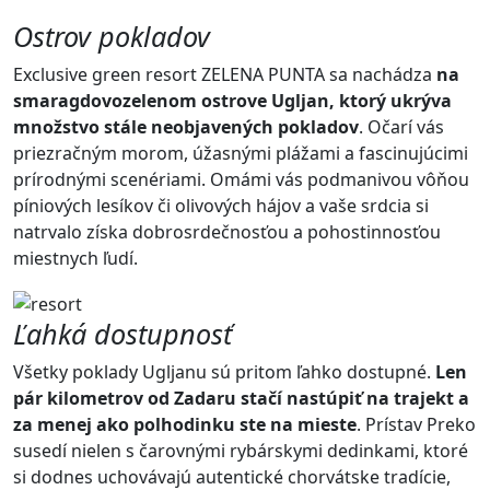
Ostrov pokladov
Exclusive green resort ZELENA PUNTA sa nachádza
na
smaragdovozelenom ostrove Ugljan, ktorý ukrýva
množstvo stále neobjavených pokladov
. Očarí vás
priezračným morom, úžasnými plážami a fascinujúcimi
prírodnými scenériami. Omámi vás podmanivou vôňou
píniových lesíkov či olivových hájov a vaše srdcia si
natrvalo získa dobrosrdečnosťou a pohostinnosťou
miestnych ľudí.
Ľahká dostupnosť
Všetky poklady Ugljanu sú pritom ľahko dostupné.
Len
pár kilometrov od Zadaru stačí nastúpiť na trajekt a
za menej ako polhodinku ste na mieste
. Prístav Preko
susedí nielen s čarovnými rybárskymi dedinkami, ktoré
si dodnes uchovávajú autentické chorvátske tradície,