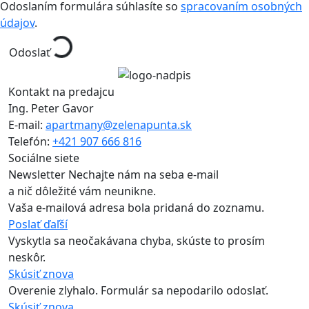
Odoslaním formulára súhlasíte so
spracovaním osobných
údajov
.
Odoslať
Kontakt na predajcu
Ing. Peter Gavor
E-mail:
apartmany@zelenapunta.sk
Telefón:
+421 907 666 816
Sociálne siete
Newsletter
Nechajte nám na seba e-mail
a nič dôležité vám neunikne.
Vaša e-mailová adresa bola pridaná do zoznamu.
Poslať ďaľší
Vyskytla sa neočakávana chyba, skúste to prosím
neskôr.
Skúsiť znova
Overenie zlyhalo. Formulár sa nepodarilo odoslať.
Skúsiť znova